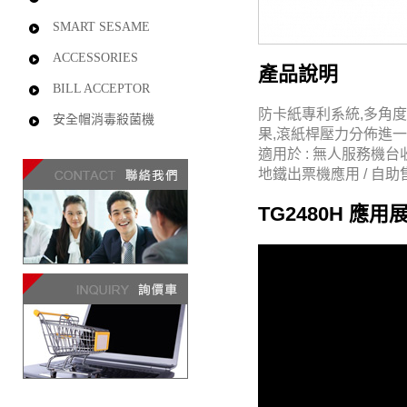
SMART SESAME
ACCESSORIES
產品說明
BILL ACCEPTOR
防卡紙專利系統,多角
安全帽消毒殺菌機
果,滾紙桿壓力分佈進
適用於 :
無人服務機台
地鐵出票機應用 / 自
TG2480H 應用