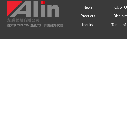
News
CUST
Products
Disclai
Inquiry
Terms of